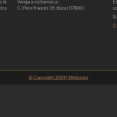
s le
Venga a visitarnos a :
E
tro
C/ Pere francés 19, Ibiza ( 07800 )
so
Si
© Copyright 2024 | Webizate