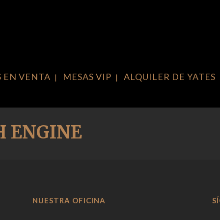
S EN VENTA
MESAS VIP
ALQUILER DE YATES
H ENGINE
NUESTRA OFICINA
S